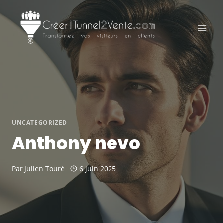
Aller
au
contenu
UNCATEGORIZED
Anthony nevo
Par
Julien Touré
6 juin 2025