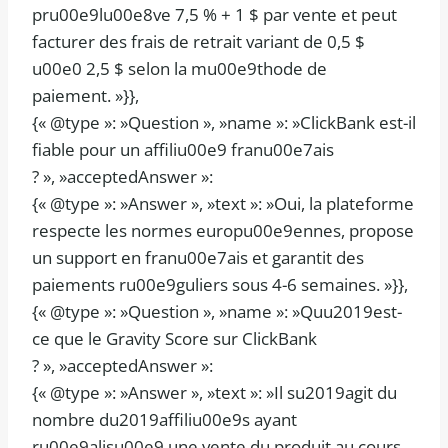
pru00e9lu00e8ve 7,5 % + 1 $ par vente et peut
facturer des frais de retrait variant de 0,5 $
u00e0 2,5 $ selon la mu00e9thode de
paiement. »}},
{« @type »: »Question », »name »: »ClickBank est-il
fiable pour un affiliu00e9 franu00e7ais
? », »acceptedAnswer »:
{« @type »: »Answer », »text »: »Oui, la plateforme
respecte les normes europu00e9ennes, propose
un support en franu00e7ais et garantit des
paiements ru00e9guliers sous 4-6 semaines. »}},
{« @type »: »Question », »name »: »Quu2019est-
ce que le Gravity Score sur ClickBank
? », »acceptedAnswer »:
{« @type »: »Answer », »text »: »Il su2019agit du
nombre du2019affiliu00e9s ayant
ru00e9alisu00e9 une vente du produit au cours