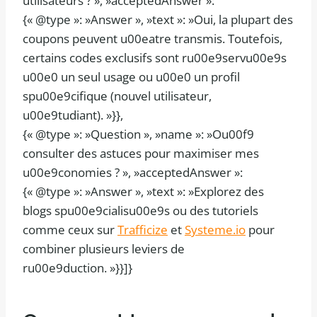
utilisateurs ? », »acceptedAnswer »:
{« @type »: »Answer », »text »: »Oui, la plupart des
coupons peuvent u00eatre transmis. Toutefois,
certains codes exclusifs sont ru00e9servu00e9s
u00e0 un seul usage ou u00e0 un profil
spu00e9cifique (nouvel utilisateur,
u00e9tudiant). »}},
{« @type »: »Question », »name »: »Ou00f9
consulter des astuces pour maximiser mes
u00e9conomies ? », »acceptedAnswer »:
{« @type »: »Answer », »text »: »Explorez des
blogs spu00e9cialisu00e9s ou des tutoriels
comme ceux sur
Trafficize
et
Systeme.io
pour
combiner plusieurs leviers de
ru00e9duction. »}}]}