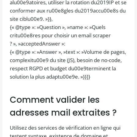
alu00e9atoires, utiliser la rotation du2019IP et se
conformer aux ru00e8gles du2019accu00e8s du
site ciblu00e9. »}},
{« @type »: »Question », »name »: »Quels
critu00e8res pour choisir un email scraper
? », »acceptedAnswer »:
{« @type »: »Answer », »text »: »Volume de pages,
complexitu00e9 du site (JS), besoin de no-code,
respect RGPD et budget du00e9terminent la
solution la plus adaptu00e9e. »}}]}
Comment valider les
adresses mail extraites ?
Utilisez des services de vérification en ligne qui
testent syntaxe, existence de domaine et