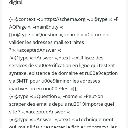
digital.
{« @context »: »https://schema.org », »@type »: »F
AQPage », »mainEntity »:
[{« @type »: »Question », »name »: »Comment
valider les adresses mail extraites
? », »acceptedAnswer »:
{« @type »: »Answer », »text »: »Utilisez des
services de vu00e9rification en ligne qui testent
syntaxe, existence de domaine et ru00e9ception
via SMTP pour u00e9liminer les adresses
inactives ou erronu00e9es. »}},
{« @type »: »Question », »name »: »Peut-on
scraper des emails depuis nu2019importe quel
site ? », »acceptedAnswer »:
{« @type »: »Answer », »text »: »Techniquement
oui, mais il faut respecter le fichier robots.txt, les