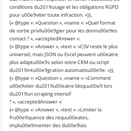
conditions du2019usage et les obligations RGPD
pour u00e9viter toute infraction. »}},
{« @type »: »Question », »name »: »Quel format
de sortie privilu00e9gier pour les donnu00e9es
contact ? », »acceptedAnswer »:
{« @type »: »Answer », »text »: »CSV reste le plus
universel, mais JSON ou Excel peuvent u00eatre
plus adaptu00e9s selon votre CRM ou script
du2019intu00e9gration automatisu00e9e. »}},
{« @type »: »Question », »name »: »Comment
u00e9viter du2019u00eatre bloquu00e9 lors
du2019un scraping intensif
? », »acceptedAnswer »:
{« @type »: »Answer », »text »: »Limiter la
fru00e9quence des requu00eates,
implu00e9menter des du00e9lais