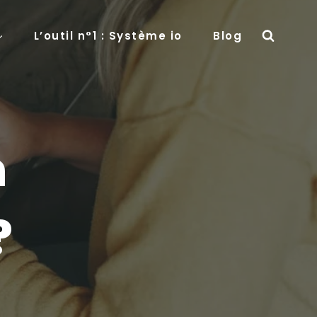
L’outil n°1 : Système io
Blog
n
?