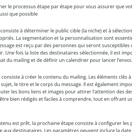
er le processus étape par étape pour vous assurer que vot
ussi que possible
onsiste à déterminer le public cible (la niche) et à sélectio
opriés. La segmentation et la personnalisation sont essenti
essage est reçu par des personnes qui seront susceptibles 
rir. Une fois la liste des destinataires sélectionnée, il est im
t du mailing et de définir un calendrier pour lancer l’envoi
consiste à créer le contenu du mailing. Les éléments clés 
sujet, le titre et le corps du message. Il est également impor
uter les bons liens et images pour attirer l’attention des de
tre bien rédigés et faciles à comprendre, tout en offrant u
ntenu est prêt, la prochaine étape consiste à configurer le
 aux destinataires. Les paramètres peuvent inclure la date 