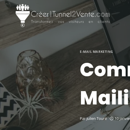
Aller
au
contenu
E-MAIL MARKETING
Comm
Mail
Par
Julien Touré
10 janvie