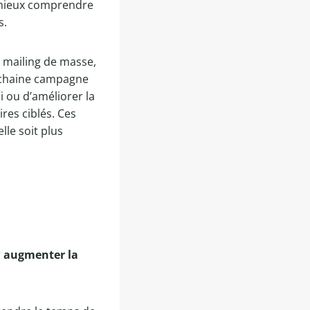
t mieux comprendre
s.
du mailing de masse,
rochaine campagne
i ou d’améliorer la
res ciblés. Ces
lle soit plus
r
augmenter la