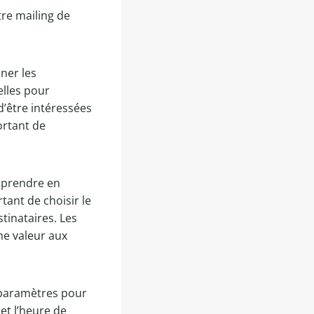
re mailing de
nner les
elles pour
d’être intéressées
portant de
.
à prendre en
tant de choisir le
stinataires. Les
ne valeur aux
s paramètres pour
et l’heure de