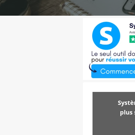
Systè
plus