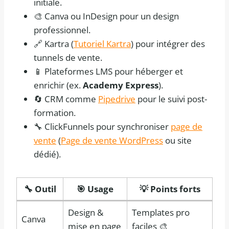
initiale.
🎨 Canva ou InDesign pour un design
professionnel.
🔗 Kartra (
Tutoriel Kartra
) pour intégrer des
tunnels de vente.
📱 Plateformes LMS pour héberger et
enrichir (ex.
Academy Express
).
🔄 CRM comme
Pipedrive
pour le suivi post-
formation.
🔧 ClickFunnels pour synchroniser
page de
vente
(
Page de vente WordPress
ou site
dédié).
🔧 Outil
🎯 Usage
💡 Points forts
Design &
Templates pro
Canva
mise en page
faciles 🎨