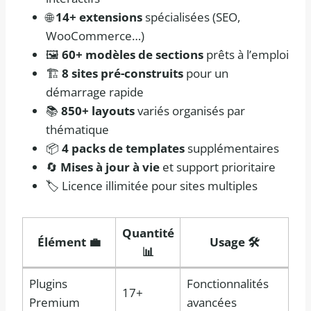
🌐
14+ extensions
spécialisées (SEO,
WooCommerce…)
🖼️
60+ modèles de sections
prêts à l’emploi
🏗️
8 sites pré-construits
pour un
démarrage rapide
📚
850+ layouts
variés organisés par
thématique
📦
4 packs de templates
supplémentaires
🔄
Mises à jour à vie
et support prioritaire
🏷️ Licence illimitée pour sites multiples
Quantité
Élément 💼
Usage 🛠️
📊
Plugins
Fonctionnalités
17+
Premium
avancées