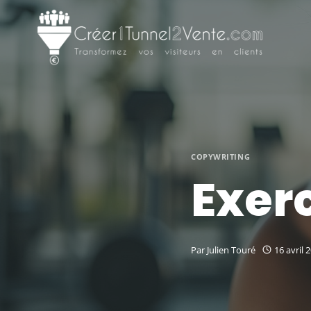
Aller
au
contenu
COPYWRITING
Exer
Par
Julien Touré
16 avril 