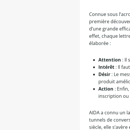
Connue sous l’acr
première découvert
d’une grande effic
effet, chaque lett
élaborée :
Attention
: Il
Intérêt
: Il fa
Désir
: Le mes
produit amélio
Action
: Enfin
inscription o
AIDA a connu un lar
tunnels de convers
siècle, elle s’av