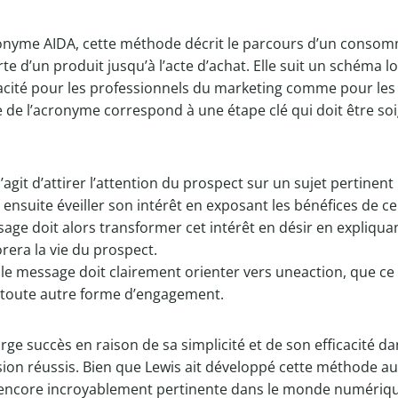
onyme AIDA, cette méthode décrit le parcours d’un consom
e d’un produit jusqu’à l’acte d’achat. Elle suit un schéma l
acité pour les professionnels du marketing comme pour les
re de l’acronyme correspond à une étape clé qui doit être 
 s’agit d’attirer l’attention du prospect sur un sujet pertinent 
ut ensuite éveiller son intérêt en exposant les bénéfices de c
sage doit alors transformer cet intérêt en désir en expliqu
rera la vie du prospect.
, le message doit clairement orienter vers uneaction, que ce
u toute autre forme d’engagement.
ge succès en raison de sa simplicité et de son efficacité da
ion réussis. Bien que Lewis ait développé cette méthode a
ère encore incroyablement pertinente dans le monde numéri