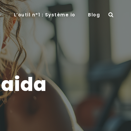
L’outil n°1 : Système io
Blog
 aida