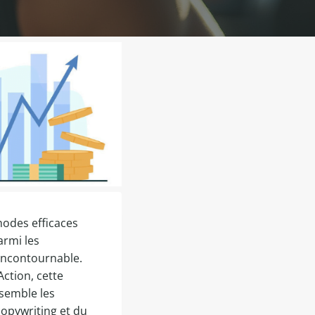
hodes efficaces
armi les
incontournable.
Action, cette
nsemble les
copywriting et du