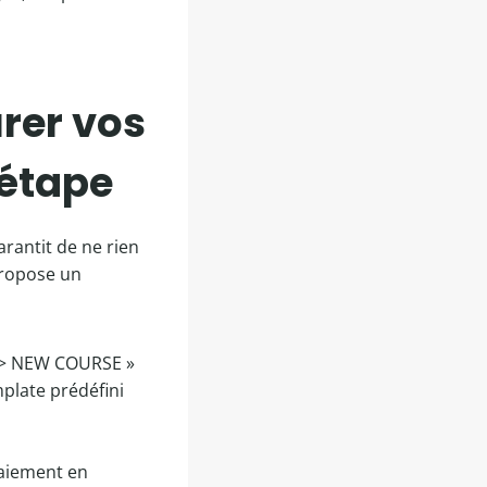
rer vos
 étape
arantit de ne rien
 propose un
 > NEW COURSE »
mplate prédéfini
paiement en