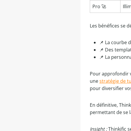
Pro 🚀
Illi
Les bénéfices se d
📌 La courbe d
📌 Des templa
📌 La personn
Pour approfondir v
une
stratégie de t
pour diversifier vo
En définitive, Thin
permettant de se l
Insight :
Thinkific 