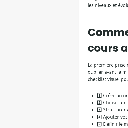
les niveaux et évol
Comment
cours a
La première prise e
oublier avant la mi
checklist visuel po
1️⃣ Créer un
2️⃣ Choisir un
3️⃣ Structurer
4️⃣ Ajouter vo
5️⃣ Définir le