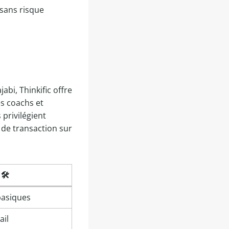
 sans risque
bi, Thinkific offre
es coachs et
privilégient
 de transaction sur
🛠️
basiques
ail