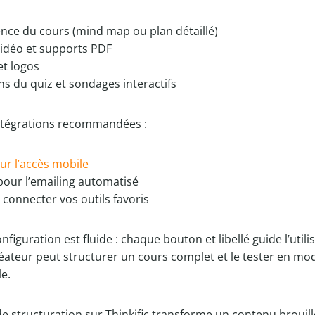
ence du cours (mind map ou plan détaillé)
 vidéo et supports PDF
 et logos
ns du quiz et sondages interactifs
ntégrations recommandées :
r l’accès mobile
pour l’emailing automatisé
 connecter vos outils favoris
configuration est fluide : chaque bouton et libellé guide l’util
éateur peut structurer un cours complet et le tester en mo
le.
e structuration sur Thinkific transforme un contenu brouill