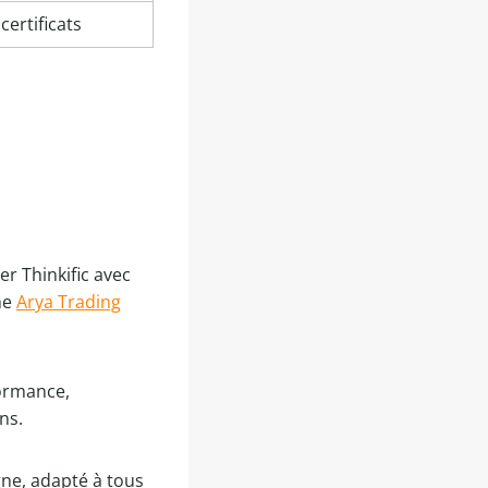
ertificats
r Thinkific avec
me
Arya Trading
formance,
ns.
gne, adapté à tous