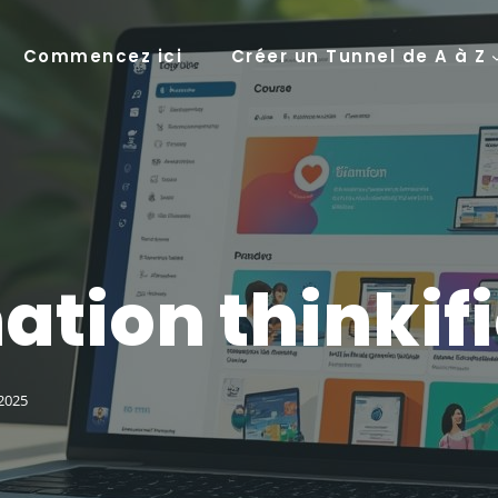
Commencez ici
Créer un Tunnel de A à Z
tion thinkif
2025