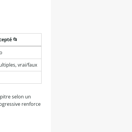
cepté 📂
o
tiples, vrai/faux
pitre selon un
ogressive renforce