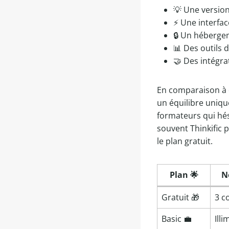
💡 Une version
⚡ Une interfac
🔒 Un héberge
📊 Des outils 
🤝 Des intégra
En comparaison à d
un équilibre unique
formateurs qui hé
souvent Thinkific 
le plan gratuit.
Plan 🌟
N
Gratuit 🎁
3 c
Basic 💼
Illi