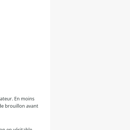
isateur. En moins
de brouillon avant
on en véritable