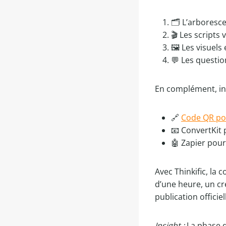
🗂️ L’arboresc
🎬 Les scripts
🖼️ Les visuels
💬 Les questio
En complément, i
🔗
Code QR pou
📧 ConvertKit 
🤖 Zapier pour
Avec Thinkific, la 
d’une heure, un cr
publication officiel
Insight :
La phase d