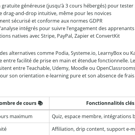
 gratuite généreuse (jusqu’à 3 cours hébergés) pour tester
e drag-and-drop intuitive, même pour les novices
ment sécurisé et conforme aux normes GDPR
d’analyse intégrés pour suivre l’engagement des apprenants
tions natives avec Stripe, PayPal, Zapier et ConvertKit
es alternatives comme Podia, Systeme.io, LearnyBox ou Kaja
 entre facilité de prise en main et étendue fonctionnelle. L
sitent entre Teachable, Udemy, Moodle ou OpenClassrooms 
pour son orientation e-learning pure et son absence de frais
ombre de cours 📚
Fonctionnalités clés 
ours maximum
Quiz, espace membre, intégrations 
mité
Affiliation, drip content, support e-m