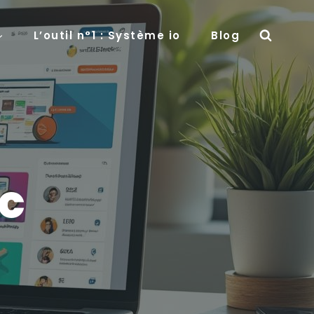
L’outil n°1 : Système io
Blog
ic