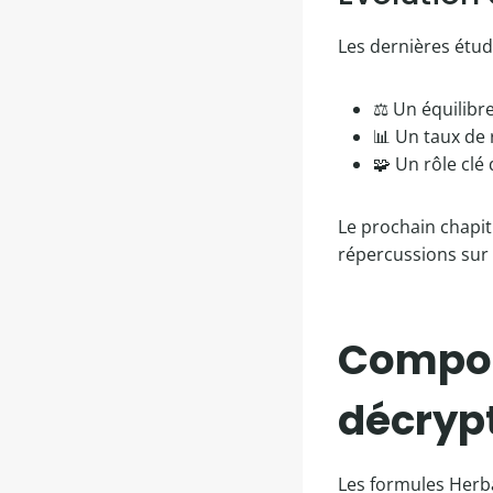
Les dernières étud
⚖️ Un équilibr
📊 Un taux de 
🧩 Un rôle clé
Le prochain chapit
répercussions sur 
Composi
décrypt
Les formules Herba