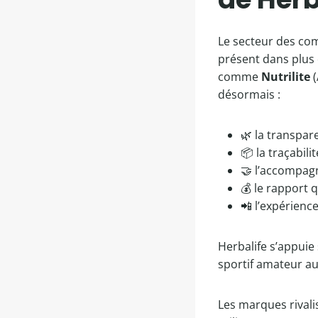
Le secteur des com
présent dans plus 
comme
Nutrilite
(
désormais :
🌿 la transpar
📦 la traçabili
🤝 l’accompag
💰 le rapport q
📲 l’expérience
Herbalife s’appui
sportif amateur au
Les marques rivali