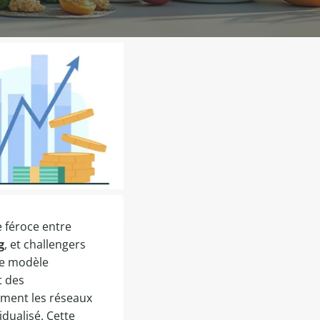
e féroce entre
g
, et challengers
 le modèle
t des
ement les réseaux
idualisé. Cette