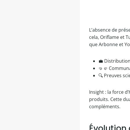
L’absence de prése
cela, Oriflame et 
que Arbonne et You
💼 Distributio
🤜🤛 Communau
🔍 Preuves sci
Insight : la force
produits. Cette du
compléments.
Évolution