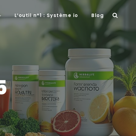
L’outil n°1 : Système io
Blog
5