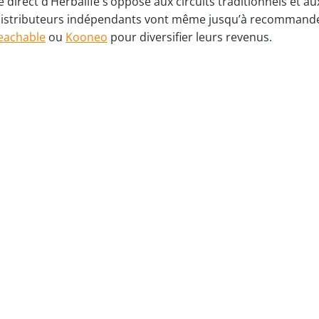
 direct d’Herbalife s’oppose aux circuits traditionnels et a
istributeurs indépendants vont même jusqu’à recommande
eachable
ou
Kooneo
pour diversifier leurs revenus.