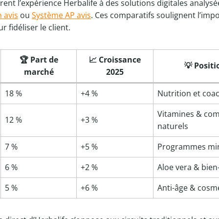
rent l’expérience Herbalife à des solutions digitales analys
 avis
ou
Système AP avis
. Ces comparatifs soulignent l’imp
 fidéliser le client.
🏆 Part de
📈 Croissance
💡 Posit
marché
2025
18 %
+4 %
Nutrition et coa
Vitamines & co
12 %
+3 %
naturels
7 %
+5 %
Programmes minc
6 %
+2 %
Aloe vera & bien
5 %
+6 %
Anti-âge & cosm