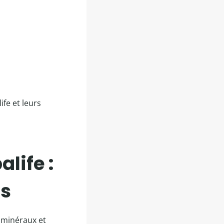
fe et leurs
life :
és
 minéraux et