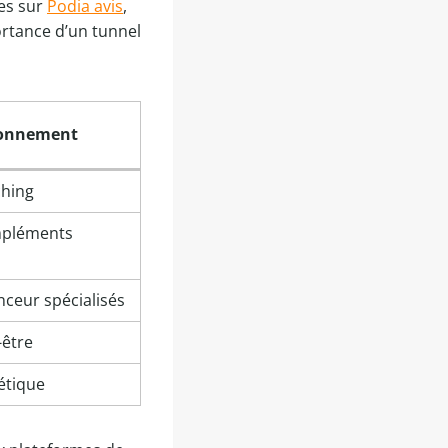
ées sur
Podia avis
,
ortance d’un tunnel
ionnement
ching
mpléments
eur spécialisés
-être
étique