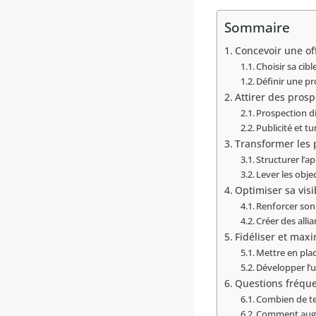
Sommaire
Concevoir une off
Choisir sa cibl
Définir une p
Attirer des prosp
Prospection 
Publicité et t
Transformer les 
Structurer l’a
Lever les obje
Optimiser sa visib
Renforcer son
Créer des allia
Fidéliser et maxim
Mettre en pla
Développer l’u
Questions fréqu
Combien de tem
Comment augm