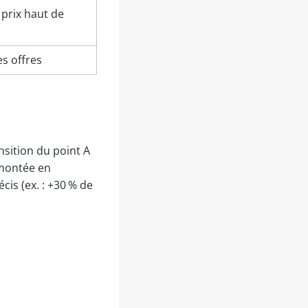
n prix haut de
es offres
nsition du point A
montée en
cis (ex. : +30 % de