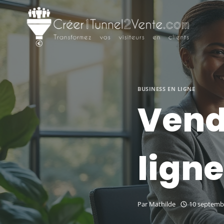
Aller
au
contenu
BUSINESS EN LIGNE
Vend
ligne
Par
Mathilde
10 septemb