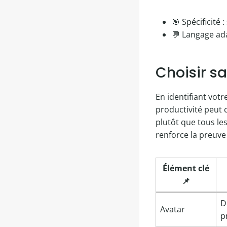
🎯 Spécificité
💬 Langage ada
Choisir sa
En identifiant vot
productivité peut c
plutôt que tous les
renforce la preuve 
Élément clé
📌
D
Avatar
p