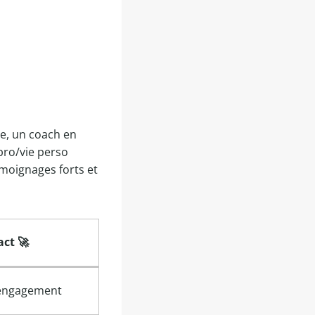
le, un coach en
 pro/vie perso
témoignages forts et
ct 🚀
’engagement