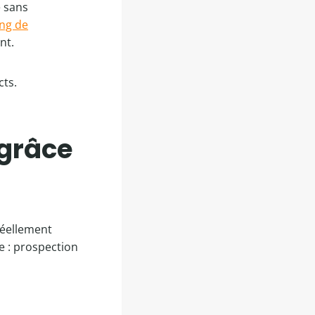
e sans
ng de
nt.
cts.
 grâce
 réellement
e : prospection