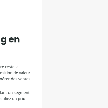
ng en
re reste la
sition de valeur
énérer des ventes.
solant un segment
tifiez un prix