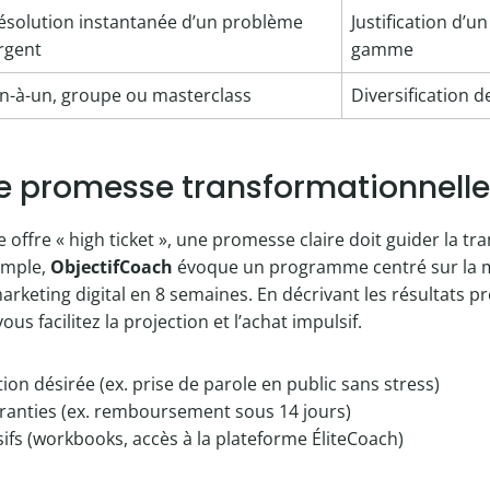
ésolution instantanée d’un problème
Justification d’u
rgent
gamme
n-à-un, groupe ou masterclass
Diversification d
ne promesse transformationnelle
offre « high ticket », une promesse claire doit guider la tra
emple,
ObjectifCoach
évoque un programme centré sur la 
keting digital en 8 semaines. En décrivant les résultats pré
 vous facilitez la projection et l’achat impulsif.
on désirée (ex. prise de parole en public sans stress)
ranties (ex. remboursement sous 14 jours)
sifs (workbooks, accès à la plateforme ÉliteCoach)