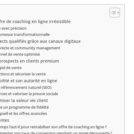
re de coaching en ligne irrésistible
e avec précision
romesse transformationnelle
ects qualifiés grâce aux canaux digitaux
directe et community management
unnel de vente optimisé
prospects en clients premium
ppel de vente
ctions et sécuriser la vente
ilité et son autorité en ligne
 référencement naturel (SEO)
nces et valoriser la preuve sociale
iser la valeur vie client
ce un programme de fidélité
psell et les offres avancées
entes
ps faut-il pour rentabiliser son offre de coaching en ligne ?
enter son taux de conversion pendant un appel découverte ?