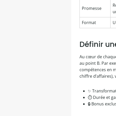
R
Promesse
u
Format
U
Définir u
Au cœur de chaque 
au point B. Par ex
compétences en mar
chiffre d’affaires),
✨ Transformati
⏱ Durée et ga
🔒 Bonus exclu