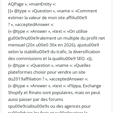
AQPage », »mainEntity »:
[{« @type »: »Question », »name »: »Comment
estimer la valeur de mon site affiliu00e9
? », »acceptedAnswer »:
{« @type »: »Answer », »text »: »On utilise
gu00e9nu00e9ralement un multiple du profit net
mensuel (20x u00e0 30x en 2026), ajustu00e9
selon la stabilitu00e9 du trafic, la diversification
des commissions et la qualitu00e9 SEO. »}},
{« @type »: »Question », »name »: »Quelles
plateformes choisir pour vendre un site
du2019affiliation ? », »acceptedAnswer »:
{« @type »: »Answer », »text »: »Flippa, Exchange
Shopify et Rinato sont populaires, mais on peut
aussi passer par des forums
spu00e9cialisu00e9s ou des agences pour
ru00e9duire les frais et su00e9curiser la