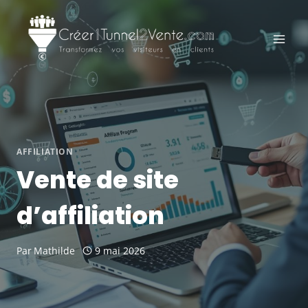
Aller
au
contenu
AFFILIATION
Vente de site
d’affiliation
Par
Mathilde
9 mai 2026