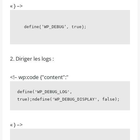
« } –>
define('WP_DEBUG', true);
2. Diriger les logs :
<!– wp:code {"content":"
define('WP_DEBUG_LOG', 
true);ndefine('WP_DEBUG_DISPLAY', false);
« } –>