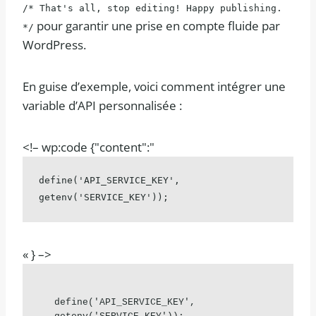
/* That's all, stop editing! Happy publishing.
pour garantir une prise en compte fluide par
*/
WordPress.
En guise d’exemple, voici comment intégrer une
variable d’API personnalisée :
<!– wp:code {"content":"
define('API_SERVICE_KEY', 
getenv('SERVICE_KEY'));
« } –>
define('API_SERVICE_KEY', 