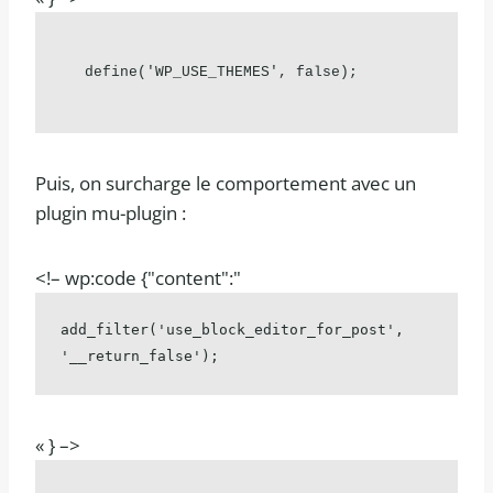
define('WP_USE_THEMES', false);
Puis, on surcharge le comportement avec un
plugin mu-plugin :
<!– wp:code {"content":"
add_filter('use_block_editor_for_post', 
'__return_false');
« } –>