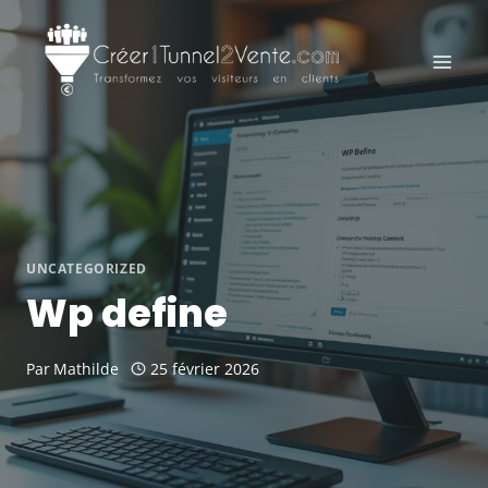
Aller
au
contenu
UNCATEGORIZED
Wp define
Par
Mathilde
25 février 2026