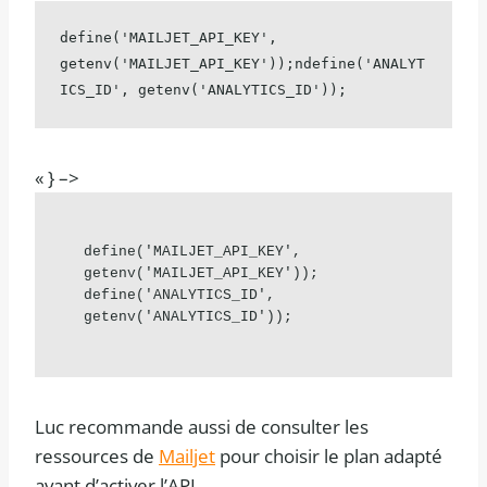
define('MAILJET_API_KEY', 
getenv('MAILJET_API_KEY'));ndefine('ANALYT
ICS_ID', getenv('ANALYTICS_ID'));
« } –>
define('MAILJET_API_KEY', 
getenv('MAILJET_API_KEY')); 
define('ANALYTICS_ID', 
getenv('ANALYTICS_ID'));
Luc recommande aussi de consulter les
ressources de
Mailjet
pour choisir le plan adapté
avant d’activer l’API.