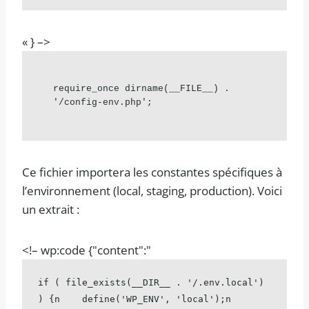
« } –>
require_once dirname(__FILE__) . 
'/config-env.php';
Ce fichier importera les constantes spécifiques à
l’environnement (local, staging, production). Voici
un extrait :
<!– wp:code {"content":"
if ( file_exists(__DIR__ . '/.env.local') 
) {n    define('WP_ENV', 'local');n    