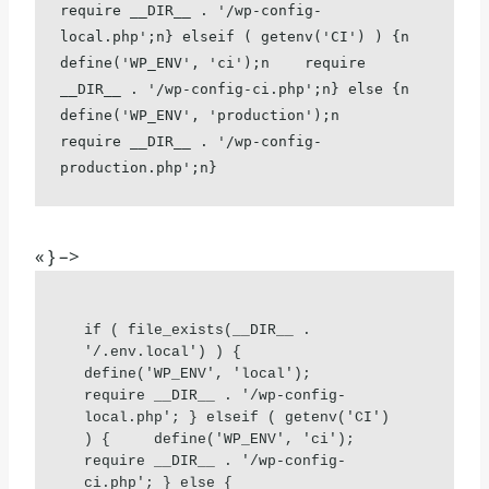
require __DIR__ . '/wp-config-
local.php';n} elseif ( getenv('CI') ) {n    
define('WP_ENV', 'ci');n    require 
__DIR__ . '/wp-config-ci.php';n} else {n    
define('WP_ENV', 'production');n    
require __DIR__ . '/wp-config-
production.php';n}
« } –>
if ( file_exists(__DIR__ . 
'/.env.local') ) {     
define('WP_ENV', 'local');     
require __DIR__ . '/wp-config-
local.php'; } elseif ( getenv('CI') 
) {     define('WP_ENV', 'ci');     
require __DIR__ . '/wp-config-
ci.php'; } else {     