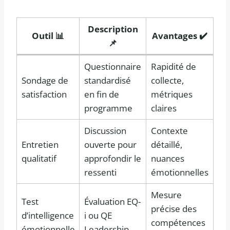
Description
Outil 📊
Avantages ✔️
📌
Questionnaire
Rapidité de
Sondage de
standardisé
collecte,
satisfaction
en fin de
métriques
programme
claires
Discussion
Contexte
Entretien
ouverte pour
détaillé,
qualitatif
approfondir le
nuances
ressenti
émotionnelles
Mesure
Test
Évaluation EQ-
précise des
d’intelligence
i ou QE
compétences
émotionnelle
Leadership