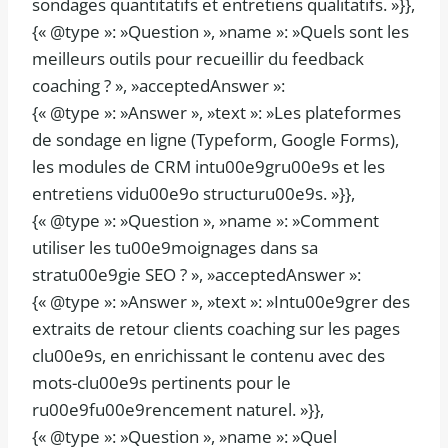
sondages quantitatifs et entretiens qualitatifs. »}},
{« @type »: »Question », »name »: »Quels sont les
meilleurs outils pour recueillir du feedback
coaching ? », »acceptedAnswer »:
{« @type »: »Answer », »text »: »Les plateformes
de sondage en ligne (Typeform, Google Forms),
les modules de CRM intu00e9gru00e9s et les
entretiens vidu00e9o structuru00e9s. »}},
{« @type »: »Question », »name »: »Comment
utiliser les tu00e9moignages dans sa
stratu00e9gie SEO ? », »acceptedAnswer »:
{« @type »: »Answer », »text »: »Intu00e9grer des
extraits de retour clients coaching sur les pages
clu00e9s, en enrichissant le contenu avec des
mots-clu00e9s pertinents pour le
ru00e9fu00e9rencement naturel. »}},
{« @type »: »Question », »name »: »Quel