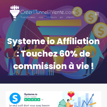
Aller
au
contenu
Systeme io Affiliation
: Touchez 60% de
commission à vie !