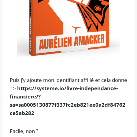
Puis j’y ajoute mon identifiant affilié et cela donne
=>
https://systeme.io/livre-independance-
financiere/?
sa=sa0005130877f337fc2eb821ee0a2df84762
ce5ab282
Facile, non ?