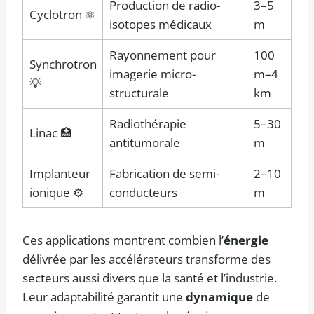
Production de radio-
3–5
Cyclotron ⚛️
isotopes médicaux
m
Rayonnement pour
100
Synchrotron
imagerie micro-
m–4
💡
structurale
km
Radiothérapie
5–30
Linac 🏥
antitumorale
m
Implanteur
Fabrication de semi-
2–10
ionique ⚙️
conducteurs
m
Ces applications montrent combien l’
énergie
délivrée par les accélérateurs transforme des
secteurs aussi divers que la santé et l’industrie.
Leur adaptabilité garantit une
dynamique
de