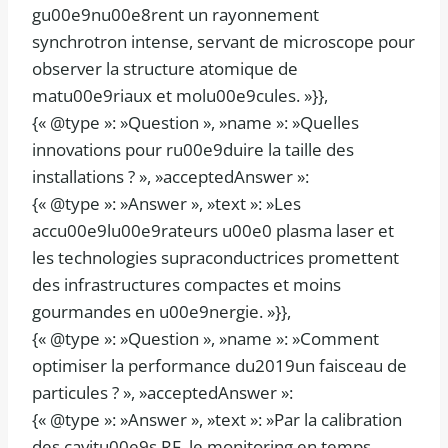
gu00e9nu00e8rent un rayonnement
synchrotron intense, servant de microscope pour
observer la structure atomique de
matu00e9riaux et molu00e9cules. »}},
{« @type »: »Question », »name »: »Quelles
innovations pour ru00e9duire la taille des
installations ? », »acceptedAnswer »:
{« @type »: »Answer », »text »: »Les
accu00e9lu00e9rateurs u00e0 plasma laser et
les technologies supraconductrices promettent
des infrastructures compactes et moins
gourmandes en u00e9nergie. »}},
{« @type »: »Question », »name »: »Comment
optimiser la performance du2019un faisceau de
particules ? », »acceptedAnswer »:
{« @type »: »Answer », »text »: »Par la calibration
des cavitu00e9s RF, le monitoring en temps