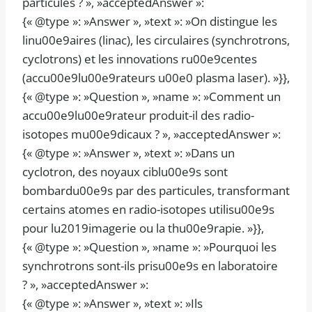
particules ? », »acceptedAnswer »:
{« @type »: »Answer », »text »: »On distingue les
linu00e9aires (linac), les circulaires (synchrotrons,
cyclotrons) et les innovations ru00e9centes
(accu00e9lu00e9rateurs u00e0 plasma laser). »}},
{« @type »: »Question », »name »: »Comment un
accu00e9lu00e9rateur produit-il des radio-
isotopes mu00e9dicaux ? », »acceptedAnswer »:
{« @type »: »Answer », »text »: »Dans un
cyclotron, des noyaux ciblu00e9s sont
bombardu00e9s par des particules, transformant
certains atomes en radio-isotopes utilisu00e9s
pour lu2019imagerie ou la thu00e9rapie. »}},
{« @type »: »Question », »name »: »Pourquoi les
synchrotrons sont-ils prisu00e9s en laboratoire
? », »acceptedAnswer »:
{« @type »: »Answer », »text »: »Ils